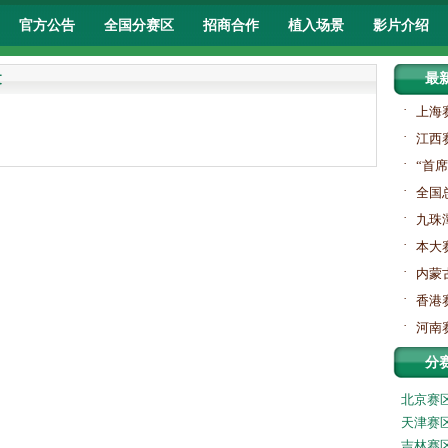
官方公告
全国分赛区
招商合作
植入场景
影片介绍
文
最
·
上海
·
江西
·
“首
·
全国
·
九珠
·
本大
·
内蒙
·
香港
·
河南
分
北京赛
天津赛
吉林赛