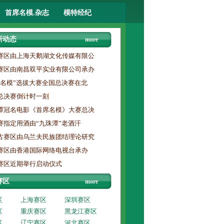
首席名模.杂志
模特经纪
新动态
more
赛区由上海天鹅湖文化传媒有限公
赛区由南昌双平实业有限公司承办
席名模”选拔大赛全国总决赛在北
总决赛倒计时一刻
潭冠名电影《首席名模》大赛总决
赛指定用酒由“九珠潭”老酒汗
古赛区由乌兰夫民族团结理论研究
赛区由香港国际网络电视台承办
赛区近期举行启动仪式
赛区
more
区
上海赛区
深圳赛区
区
重庆赛区
黑龙江赛区
区
辽宁赛区
河北赛区