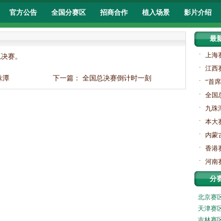
官方公告
全国分赛区
招商合作
植入场景
影片介绍
最
·
上海
总决赛。
·
江西
珠潭
下一篇：
全国总决赛倒计时一刻
·
“首
·
全国
·
九珠
·
本大
·
内蒙
·
香港
·
河南
分
北京赛
天津赛
吉林赛