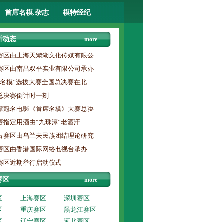
首席名模.杂志
模特经纪
新动态
more
赛区由上海天鹅湖文化传媒有限公
赛区由南昌双平实业有限公司承办
席名模”选拔大赛全国总决赛在北
总决赛倒计时一刻
潭冠名电影《首席名模》大赛总决
赛指定用酒由“九珠潭”老酒汗
古赛区由乌兰夫民族团结理论研究
赛区由香港国际网络电视台承办
赛区近期举行启动仪式
赛区
more
区
上海赛区
深圳赛区
区
重庆赛区
黑龙江赛区
区
辽宁赛区
河北赛区